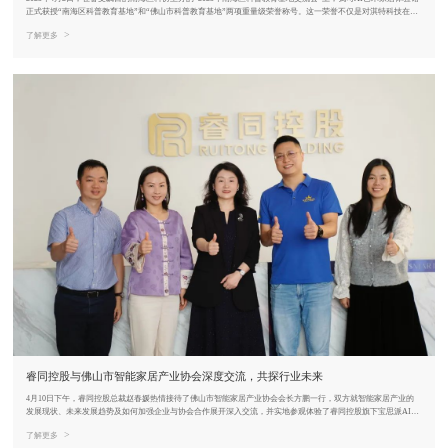
正式获授“南海区科普教育基地”和“佛山市科普教育基地”两项重量级荣誉称号。这一荣誉不仅是对淇特科技在科
普教育领域所做贡献的高度认
>
了解更多
睿同控股与佛山市智能家居产业协会深度交流，共探行业未来
4月10日下午，睿同控股总裁赵春媛热情接待了佛山市智能家居产业协会会长方鹏一行，双方就智能家居产业的
发展现状、未来发展趋势及如何加强企业与协会合作展开深入交流，并实地参观体验了睿同控股旗下宝思派AI艺
术生活馆&AI科学馆展厅的最新智能产品。
>
了解更多