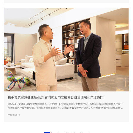
携手共筑智慧健康新生态 睿同控股与安徽嘉日成集团深化产业协同
3月26日，安徽嘉日成投资集团董事长、合肥财经职业学院创始人兼名誉校长、合肥华安脑科医院董事长严肃一
行莅临睿同控股考察交流。睿同控股董事长张常华、总裁赵春媛女士全程陪同，双方围绕"数智空间进化引擎"战
略下的“AI+大健康”领域的融合展开对话
>
了解更多