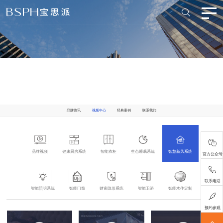
品牌资讯
视频中心
经典案例
联系我们
品牌视频
健康厨房系统
智能衣柜
生态睡眠系统
智慧新风系统
官方公众号
联系电话
智能照明系统
智能门窗
财富隐形系统
智能卫浴
智能木作定制
预约参观